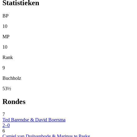
Statistieken
BP
10
MP
10
Rank
9
Buchholz
53½
Rondes
7
Ted Barendse & David Boersma
2–0
6
Camiel van Duijvenbode & Marinus te Paske