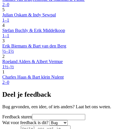
2–0
5
Julian Oskam & Indy Sewpal
1–1
4
Stefan Buchly & Erik Middelkoop
1–1
3
Erik Biemans & Bart van den Berg
½–1½
2
Roeland Alders & Albert Vermue
1½–½
1
Charles Haas & Bart klein Nulent
2–0
Deel je feedback
Bug gevonden, een idee, of iets anders? Laat het ons weten.
Feedback sturen
Wat voor feedback is dit?