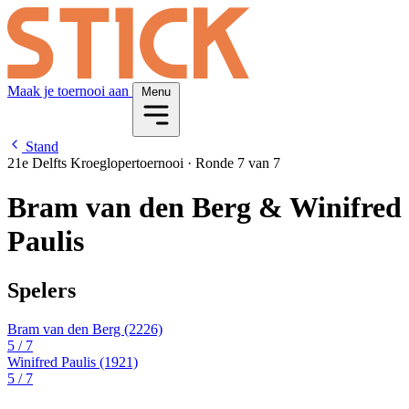
Maak je toernooi aan
Menu
Stand
21e Delfts Kroeglopertoernooi
·
Ronde 7 van 7
Bram van den Berg & Winifred
Paulis
Spelers
Bram van den Berg
(2226)
5
/ 7
Winifred Paulis
(1921)
5
/ 7