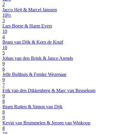
2
Jacco Heij & Marcel Janssen
10½
3
Lars Boere & Harm Evers
10
4
Bram van Dijk & Kees de Kruif
10
5
Johan van den Brink & Janco Arends
9
6
Jelle Bulthuis & Femke Wezenaar
9
7
Erik van den Dikkenberg & Marc van Beusekom
9
8
Bram Rutten & Simon van Dijk
8
9
Kevin van Brummelen & Jeroen van Winkoop
8
10