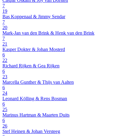
Caspar Oskam & Joy van Dorsten
7
19
Bas Koppenaal & Jimmy Sendar
7
20
Mark-Jan van den Brink & Henk van den Brink
7
21
Kasper Dokter & Johan Mosterd
6
22
Richard Rijken & Gea Rijken
6
23
Marcella Gunther & Thijs van Aalten
6
24
Leonard Kölling & Rens Bosman
6
25
Marinus Hartman & Maarten Duits
6
26
Stef Heinen & Johan Versteeg