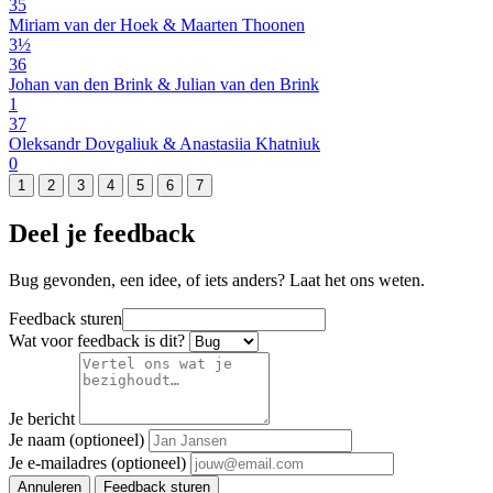
35
Miriam van der Hoek & Maarten Thoonen
3½
36
Johan van den Brink & Julian van den Brink
1
37
Oleksandr Dovgaliuk & Anastasiia Khatniuk
0
1
2
3
4
5
6
7
Deel je feedback
Bug gevonden, een idee, of iets anders? Laat het ons weten.
Feedback sturen
Wat voor feedback is dit?
Je bericht
Je naam (optioneel)
Je e-mailadres (optioneel)
Annuleren
Feedback sturen