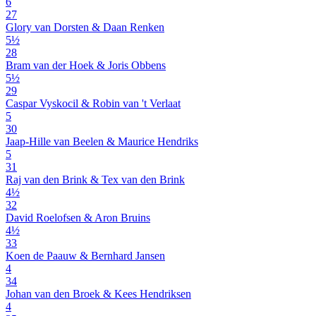
6
27
Glory van Dorsten & Daan Renken
5½
28
Bram van der Hoek & Joris Obbens
5½
29
Caspar Vyskocil & Robin van 't Verlaat
5
30
Jaap-Hille van Beelen & Maurice Hendriks
5
31
Raj van den Brink & Tex van den Brink
4½
32
David Roelofsen & Aron Bruins
4½
33
Koen de Paauw & Bernhard Jansen
4
34
Johan van den Broek & Kees Hendriksen
4