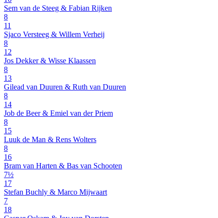
Sem van de Steeg & Fabian Rijken
8
11
Sjaco Versteeg & Willem Verheij
8
12
Jos Dekker & Wisse Klaassen
8
13
Gilead van Duuren & Ruth van Duuren
8
14
Job de Beer & Emiel van der Priem
8
15
Luuk de Man & Rens Wolters
8
16
Bram van Harten & Bas van Schooten
7½
17
Stefan Buchly & Marco Mijwaart
7
18