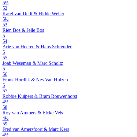
5½
52
Karel van Delft & Hidde Weller
5½
53
Rien Bos & Jelle Bos
5
54
Arie van Heeren & Hans Schreuder
5
55
Joab Weseman & Marc Scholtz
5
56
Frank Hordijk & Nes Van Hulzen
5
57
Robbie Kuipers & Bram Rouwenhorst
4½
58
Roy van Ammers & Elcke Vels
4½
59
Fred van Amersfoort & Marc Kers
4½