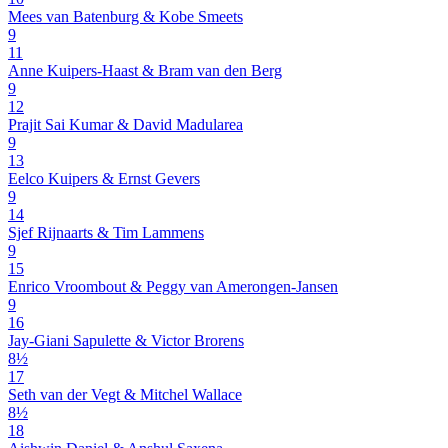
Mees van Batenburg & Kobe Smeets
9
11
Anne Kuipers-Haast & Bram van den Berg
9
12
Prajit Sai Kumar & David Madularea
9
13
Eelco Kuipers & Ernst Gevers
9
14
Sjef Rijnaarts & Tim Lammens
9
15
Enrico Vroombout & Peggy van Amerongen-Jansen
9
16
Jay-Giani Sapulette & Victor Brorens
8½
17
Seth van der Vegt & Mitchel Wallace
8½
18