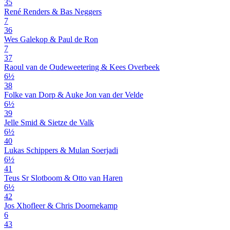
35
René Renders & Bas Neggers
7
36
Wes Galekop & Paul de Ron
7
37
Raoul van de Oudeweetering & Kees Overbeek
6½
38
Folke van Dorp & Auke Jon van der Velde
6½
39
Jelle Smid & Sietze de Valk
6½
40
Lukas Schippers & Mulan Soerjadi
6½
41
Teus Sr Slotboom & Otto van Haren
6½
42
Jos Xhofleer & Chris Doornekamp
6
43