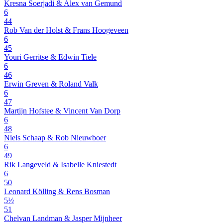
Kresna Soerjadi & Alex van Gemund
6
44
Rob Van der Holst & Frans Hoogeveen
6
45
Youri Gerritse & Edwin Tiele
6
46
Erwin Greven & Roland Valk
6
47
Martijn Hofstee & Vincent Van Dorp
6
48
Niels Schaap & Rob Nieuwboer
6
49
Rik Langeveld & Isabelle Kniestedt
6
50
Leonard Kölling & Rens Bosman
5½
51
Chelvan Landman & Jasper Mijnheer