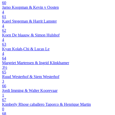
60
Jarno Koopman & Kevin v Oosten
4
61
Karel Stegeman & Harrit Lamster
4
62
Koen De blaauw & Simon Hulshof
4
63
Kyan Kolah-Chi & Lucas Le
4
64
Margriet Martensen & Ingrid Klinkhamer
3½
65
Ruud Westerhof & Siem Westerhof
3
66
Jordi Imming & Walter Koorevaar
1
67
Kimberly Rhose caballero Taporco & Henrique Martin
0
68