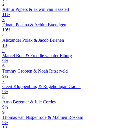
2
Arthur Pijpers & Edwin van Haastert
11½
3
Dinant Postma & Achim Buendgen
10½
4
Alexander Polak & Jacob Brienen
10
5
Marcel Boel & Freddie van der Elburg
9½
6
Tommy Grooten & Noah Ritzerveld
9½
7
Geert Kloppenburg & Rogelio lujan Garcia
9½
8
Arno Bezemer & Jule Cordes
9½
9
Thomas van Nispenrode & Mathieu Roskam
9½
10