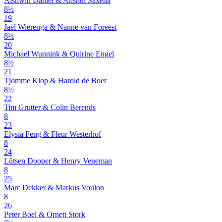
Aishwin Daniel & Anshul Saxena
8½
19
Jaël Wierenga & Nanne van Foreest
8½
20
Michael Wunnink & Quirine Engel
8½
21
Tjomme Klop & Harold de Boer
8½
22
Tim Grutter & Colin Berends
8
23
Elysia Feng & Fleur Westerhof
8
24
Lûtsen Dooper & Henry Veneman
8
25
Marc Dekker & Markus Voulon
8
26
Peter Boel & Ornett Stork