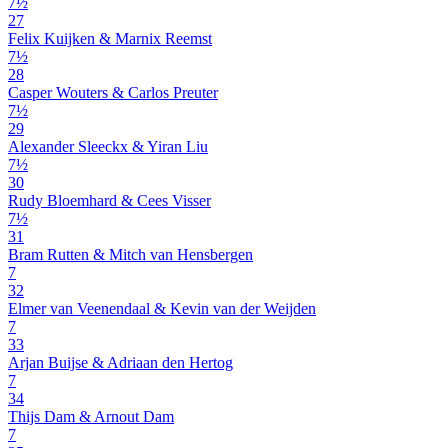
7½
27
Felix Kuijken & Marnix Reemst
7½
28
Casper Wouters & Carlos Preuter
7½
29
Alexander Sleeckx & Yiran Liu
7½
30
Rudy Bloemhard & Cees Visser
7½
31
Bram Rutten & Mitch van Hensbergen
7
32
Elmer van Veenendaal & Kevin van der Weijden
7
33
Arjan Buijse & Adriaan den Hertog
7
34
Thijs Dam & Arnout Dam
7