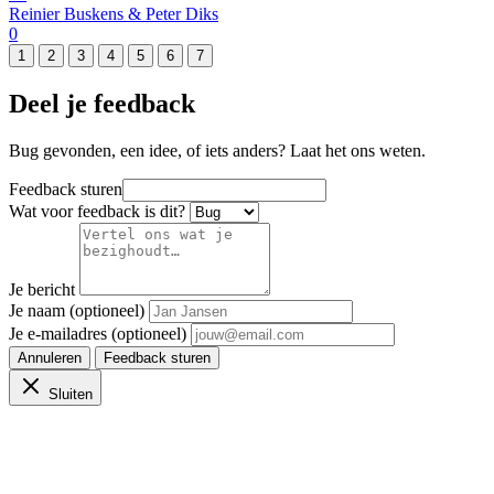
Reinier Buskens & Peter Diks
0
1
2
3
4
5
6
7
Deel je feedback
Bug gevonden, een idee, of iets anders? Laat het ons weten.
Feedback sturen
Wat voor feedback is dit?
Je bericht
Je naam (optioneel)
Je e-mailadres (optioneel)
Annuleren
Feedback sturen
Sluiten