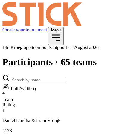
Create your tournament
Menu
13e Kroeglopertoernooi Santpoort
·
1 August 2026
Participants
· 65 teams
Full (waitlist)
#
Team
Rating
1
Daniel Dardha & Liam Vrolijk
5178