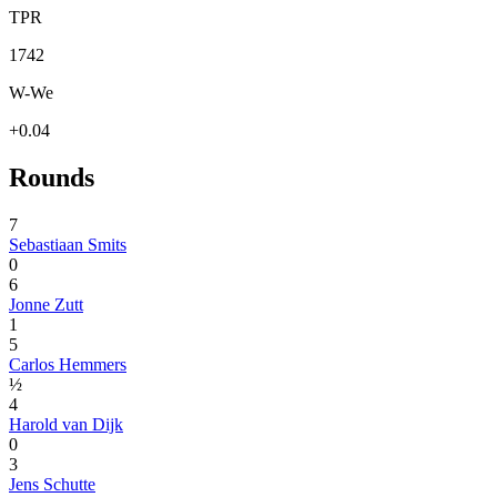
TPR
1742
W-We
+0.04
Rounds
7
Sebastiaan Smits
0
6
Jonne Zutt
1
5
Carlos Hemmers
½
4
Harold van Dijk
0
3
Jens Schutte