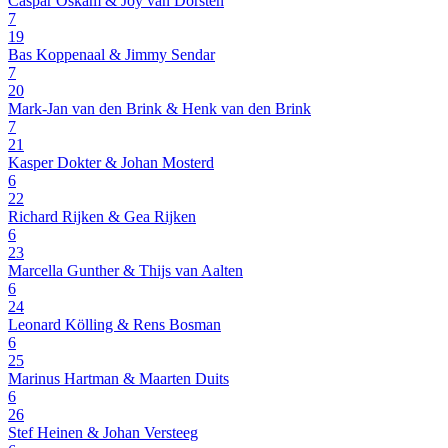
Caspar Oskam & Joy van Dorsten
7
19
Bas Koppenaal & Jimmy Sendar
7
20
Mark-Jan van den Brink & Henk van den Brink
7
21
Kasper Dokter & Johan Mosterd
6
22
Richard Rijken & Gea Rijken
6
23
Marcella Gunther & Thijs van Aalten
6
24
Leonard Kölling & Rens Bosman
6
25
Marinus Hartman & Maarten Duits
6
26
Stef Heinen & Johan Versteeg