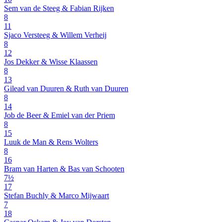
Sem van de Steeg & Fabian Rijken
8
11
Sjaco Versteeg & Willem Verheij
8
12
Jos Dekker & Wisse Klaassen
8
13
Gilead van Duuren & Ruth van Duuren
8
14
Job de Beer & Emiel van der Priem
8
15
Luuk de Man & Rens Wolters
8
16
Bram van Harten & Bas van Schooten
7½
17
Stefan Buchly & Marco Mijwaart
7
18