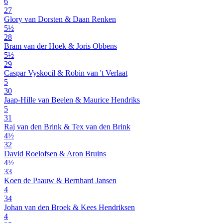
6
27
Glory van Dorsten & Daan Renken
5½
28
Bram van der Hoek & Joris Obbens
5½
29
Caspar Vyskocil & Robin van 't Verlaat
5
30
Jaap-Hille van Beelen & Maurice Hendriks
5
31
Raj van den Brink & Tex van den Brink
4½
32
David Roelofsen & Aron Bruins
4½
33
Koen de Paauw & Bernhard Jansen
4
34
Johan van den Broek & Kees Hendriksen
4