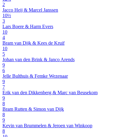
2
Jacco Heij & Marcel Janssen
10½
3
Lars Boere & Harm Evers
10
4
Bram van Dijk & Kees de Kruif
10
5
Johan van den Brink & Janco Arends
9
6
Jelle Bulthuis & Femke Wezenaar
9
7
Erik van den Dikkenberg & Marc van Beusekom
9
8
Bram Rutten & Simon van Dijk
8
9
Kevin van Brummelen & Jeroen van Winkoop
8
10