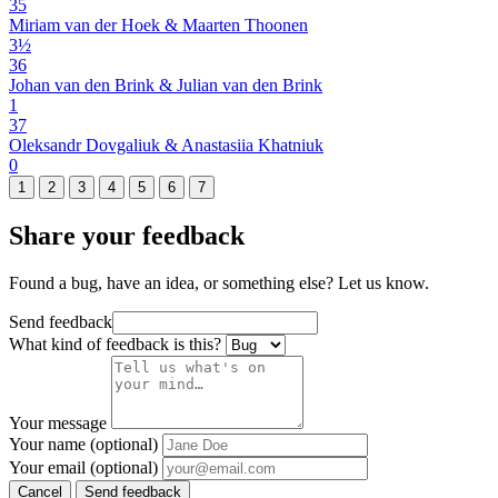
35
Miriam van der Hoek & Maarten Thoonen
3½
36
Johan van den Brink & Julian van den Brink
1
37
Oleksandr Dovgaliuk & Anastasiia Khatniuk
0
1
2
3
4
5
6
7
Share your feedback
Found a bug, have an idea, or something else? Let us know.
Send feedback
What kind of feedback is this?
Your message
Your name (optional)
Your email (optional)
Cancel
Send feedback