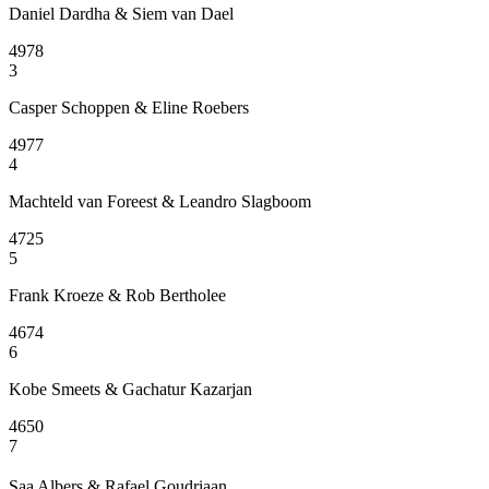
Daniel Dardha & Siem van Dael
4978
3
Casper Schoppen & Eline Roebers
4977
4
Machteld van Foreest & Leandro Slagboom
4725
5
Frank Kroeze & Rob Bertholee
4674
6
Kobe Smeets & Gachatur Kazarjan
4650
7
Saa Albers & Rafael Goudriaan