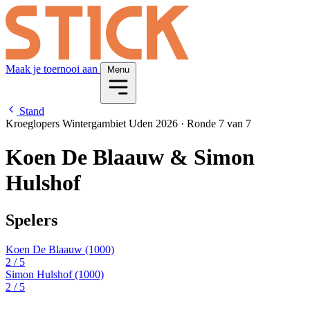
Maak je toernooi aan
Menu
Stand
Kroeglopers Wintergambiet Uden 2026
·
Ronde 7 van 7
Koen De Blaauw & Simon
Hulshof
Spelers
Koen De Blaauw
(1000)
2
/ 5
Simon Hulshof
(1000)
2
/ 5