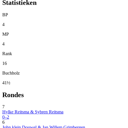
Statistieken
BP
4
MP
4
Rank
16
Buchholz
41½
Rondes
7
Hylke Reitsma & Sybren Reitsma
0–2
6
John klein Douwel & Jan Willem Grimbergen