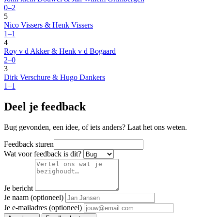
0–2
5
Nico Vissers & Henk Vissers
1–1
4
Roy v d Akker & Henk v d Bogaard
2–0
3
Dirk Verschure & Hugo Dankers
1–1
Deel je feedback
Bug gevonden, een idee, of iets anders? Laat het ons weten.
Feedback sturen
Wat voor feedback is dit?
Je bericht
Je naam (optioneel)
Je e-mailadres (optioneel)