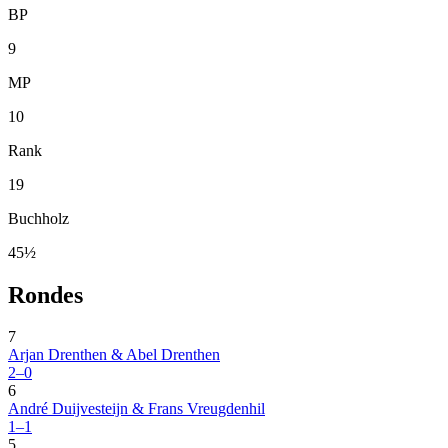
BP
9
MP
10
Rank
19
Buchholz
45½
Rondes
7
Arjan Drenthen & Abel Drenthen
2–0
6
André Duijvesteijn & Frans Vreugdenhil
1–1
5