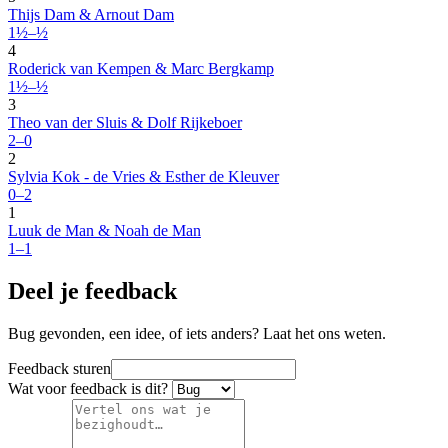
Thijs Dam & Arnout Dam
1½–½
4
Roderick van Kempen & Marc Bergkamp
1½–½
3
Theo van der Sluis & Dolf Rijkeboer
2–0
2
Sylvia Kok - de Vries & Esther de Kleuver
0–2
1
Luuk de Man & Noah de Man
1–1
Deel je feedback
Bug gevonden, een idee, of iets anders? Laat het ons weten.
Feedback sturen
Wat voor feedback is dit?