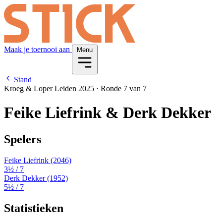
Maak je toernooi aan
Menu
Stand
Kroeg & Loper Leiden 2025
·
Ronde 7 van 7
Feike Liefrink & Derk Dekker
Spelers
Feike Liefrink
(2046)
3½
/ 7
Derk Dekker
(1952)
5½
/ 7
Statistieken