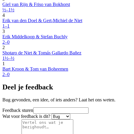
Giel van Rijn & Friso van Bokhorst
½–1½
4
Erik van den Doel & Gert-Michiel de Niet
1–1
3
Erik Middelkoop & Stefan Buchly
2–0
2
Shotaro de Niet & Tomás Gallardo Bañez
1½–½
1
Bart Kroon & Tom van Boheemen
2–0
Deel je feedback
Bug gevonden, een idee, of iets anders? Laat het ons weten.
Feedback sturen
Wat voor feedback is dit?