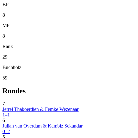
BP
8
MP
8
Rank
29
Buchholz
59
Rondes
7
Jerrel Thakoerdien & Femke Wezenaar
1–1
6
Julian van Overdam & Kambiz Sekandar
0–2
5