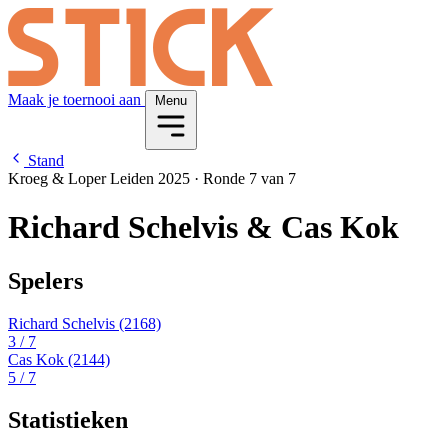
Maak je toernooi aan
Menu
Stand
Kroeg & Loper Leiden 2025
·
Ronde 7 van 7
Richard Schelvis & Cas Kok
Spelers
Richard Schelvis
(2168)
3
/ 7
Cas Kok
(2144)
5
/ 7
Statistieken