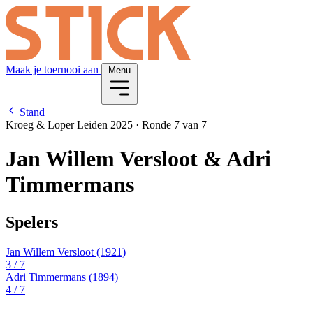
Maak je toernooi aan
Menu
Stand
Kroeg & Loper Leiden 2025
·
Ronde 7 van 7
Jan Willem Versloot & Adri
Timmermans
Spelers
Jan Willem Versloot
(1921)
3
/ 7
Adri Timmermans
(1894)
4
/ 7