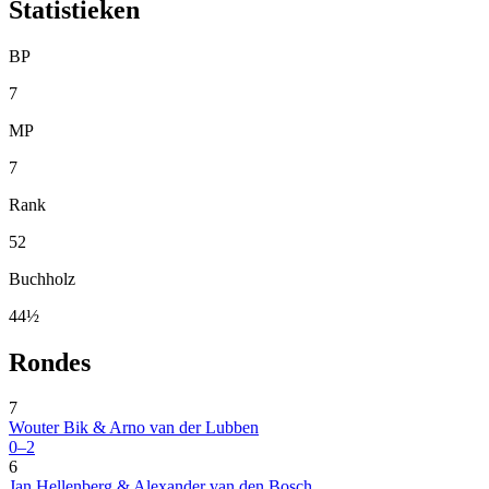
Statistieken
BP
7
MP
7
Rank
52
Buchholz
44½
Rondes
7
Wouter Bik & Arno van der Lubben
0–2
6
Jan Hellenberg & Alexander van den Bosch