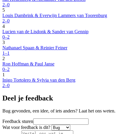
2–0
5
Louis Dambrink & Everwijn Lammers van Toorenburg
2–0
4
Lucien van de Lisdonk & Sander van Gennip
0–2
3
Nathanael Spaan & Reinier Feiner
1–1
2
Ron Hoffman & Paul Janse
0–2
1
Inigo Tortolero & Sylvia van den Berg
2–0
Deel je feedback
Bug gevonden, een idee, of iets anders? Laat het ons weten.
Feedback sturen
Wat voor feedback is dit?