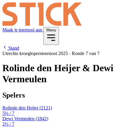
Maak je toernooi aan
Menu
Stand
Utrechts kroegloperstoernooi 2025
·
Ronde 7 van 7
Rolinde den Heijer & Dewi
Vermeulen
Spelers
Rolinde den Heijer
(2121)
5½
/ 7
Dewi Vermeulen
(1842)
2½
/ 7