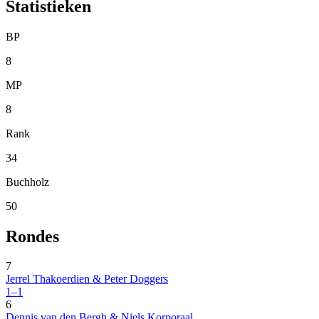
Statistieken
BP
8
MP
8
Rank
34
Buchholz
50
Rondes
7
Jerrel Thakoerdien & Peter Doggers
1–1
6
Dennis van den Bergh & Niels Korporaal