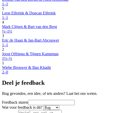
1–1
5
Leon Elferink & Duncan Elferink
1–1
4
Mark Clijsen & Bart van den Berg
½–1½
3
Eric de Haan & Jan-Bart Abcouwer
1–1
2
Joost Offringa & Tijmen Kampman
1½–½
1
Wiebe Brouwer & Ilias Khadir
2–0
Deel je feedback
Bug gevonden, een idee, of iets anders? Laat het ons weten.
Feedback sturen
Wat voor feedback is dit?