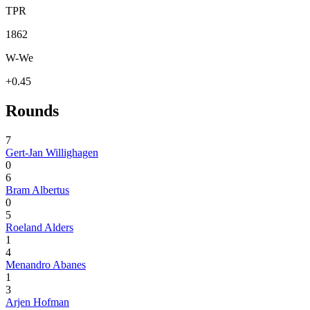
TPR
1862
W-We
+0.45
Rounds
7
Gert-Jan Willighagen
0
6
Bram Albertus
0
5
Roeland Alders
1
4
Menandro Abanes
1
3
Arjen Hofman